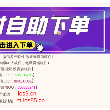
，微信多开软件 致青春微商软件）
自动加人软件，电脑营销软件）
百度搜索-致青春软件】
加QQ：
1535136205
】
请加QQ：
860197961
】
作请加QQ：
308888241
】
ios9.cn
点导航页
m.ios85.cn
试更新地址