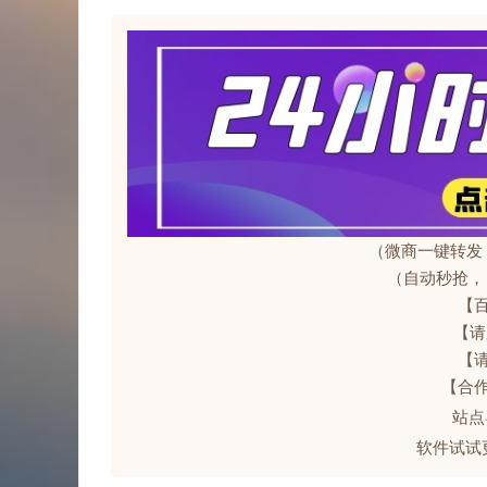
（微商一键转发
（自动秒抢，
【
【请
【
【合
站
软件试