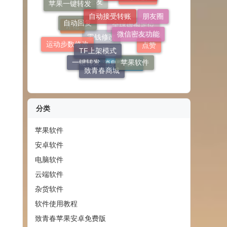
微信密友功能
TF上架模式
密友功能
苹果一键转发
朋友圈
虚拟定位
运动步数修改
苹果软件
致青春商城
密友
点赞
评论
全球虚拟定位
一键转发
消息防撤回
零钱修改
分类
苹果软件
安卓软件
电脑软件
云端软件
杂货软件
软件使用教程
致青春苹果安卓免费版