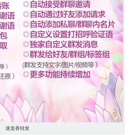
迷迭香转发