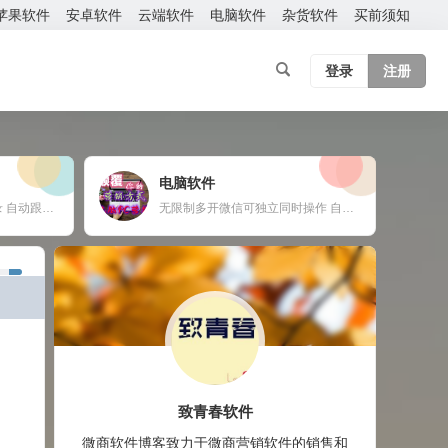
苹果软件
安卓软件
云端软件
电脑软件
杂货软件
买前须知
登录
注册
电脑软件
云端转发软件 官方微信登录 自动跟随 24小时在线抢红包 自动收款 使用须知：您需要有两部手机或者一部手机一台电脑
无限制多开微信可独立同时操作 自动换群一键拉群 支持多群同时爆粉自动换群拉群 免打扰检测僵尸粉僵尸群自动退出 定时群发支持推送名片链接公众号 支持导入手机号添加 修复加群好友功能，无限制添加 新增自动换群自动进群 自动收款自动语音提示 自动通过好友申请
致青春软件
微商软件博客致力于微商营销软件的销售和