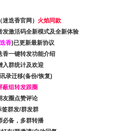
（
迷迭香官网
）
火焰同款
转发激活码全新模式及全新体验
迭香
)已更新最新协议
迭香一键转发功能介绍
增入群统计及欢迎
讯录迁移(备份/恢复)
屏蔽组转发跟圈
朋友圈点赞评论
标签群发
/
群发群
师必备
，
多群转播