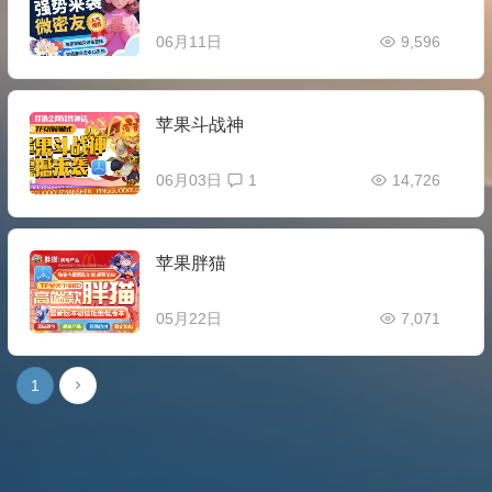
06月11日
9,596
苹果斗战神
06月03日
1
14,726
苹果胖猫
05月22日
7,071
1