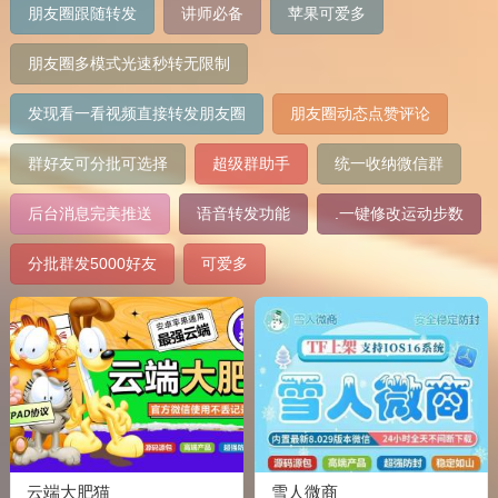
朋友圈跟随转发
讲师必备
苹果可爱多
朋友圈多模式光速秒转无限制
发现看一看视频直接转发朋友圈
朋友圈动态点赞评论
群好友可分批可选择
超级群助手
统一收纳微信群
后台消息完美推送
语音转发功能
.一键修改运动步数
分批群发5000好友
可爱多
云端大肥猫
雪人微商