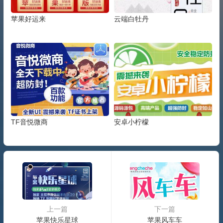
苹果好运来
云端白牡丹
TF音悦微商
安卓小柠檬
上一篇
下一篇
苹果快乐星球
苹果风车车