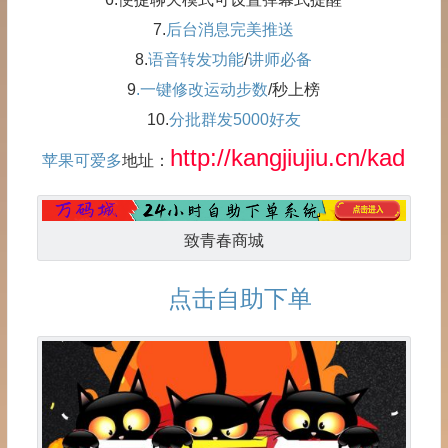
7.
后台消息完美推送
8.
语音转发功能
/
讲师必备
9
.一键修改运动步数
/秒上榜
10.
分批群发5000好友
http://kangjiujiu.cn/kad
苹果可爱多
地址：
致青春商城
点击自助下单