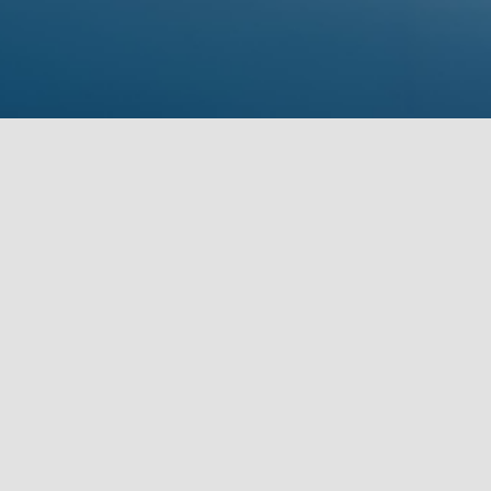
营销方
不跑路，
，安卓软
 欢迎你