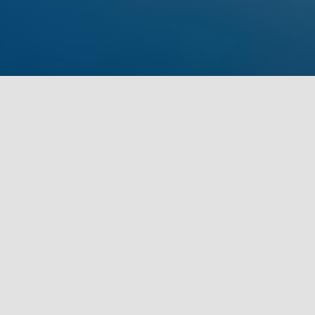
关于本站
致青春软件工作室，颠覆你的
式，给你最稳定的售后体检，
不套路，诚信第一，苹果软件
件，云端软件，电脑营销软件.
微信公众号
微信
官方微博