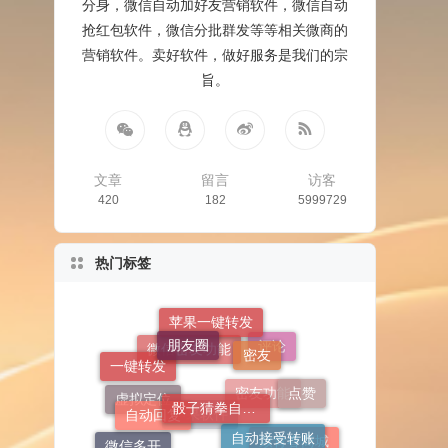
分身，微信自动加好友营销软件，微信自动
抢红包软件，微信分批群发等等相关微商的
营销软件。卖好软件，做好服务是我们的宗
旨。
文章
留言
访客
420
182
5999729
热门标签
朋友圈
苹果一键转发
密友
评论
一键转发
骰子猜拳自定义
微信密友功能
点赞
自动回复
自动接受转账
虚拟定位
密友功能
微信多开
消息防撤回
苹果软件