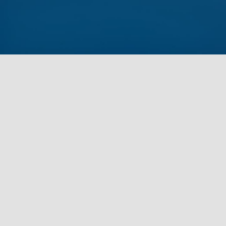
网站概况
站长
文章
分类
420
14
标签
留言
2799
229
链接
浏览
3
5999729
我的
今日
本周
0
0