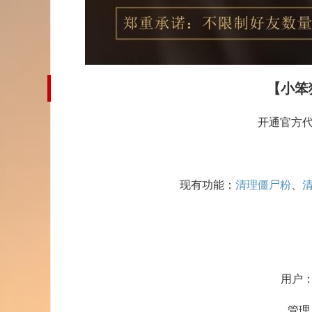
【小笨
开通官方
现有功能：
清理僵尸粉
、
用户
管理