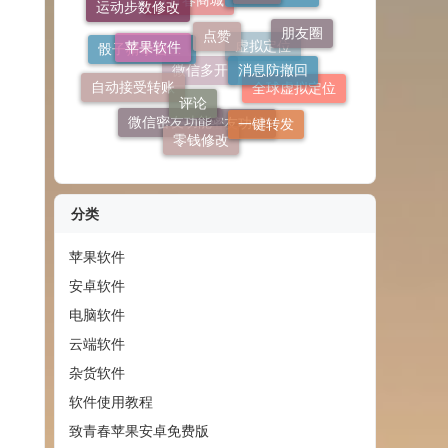
苹果软件
自动回复
消息防撤回
运动步数修改
朋友圈
评论
TF上架模式
自动接受转账
致青春商城
一键转发
骰子猜拳自定义
零钱修改
全球虚拟定位
虚拟定位
微信密友功能
微信多开
密友功能
分类
苹果软件
安卓软件
电脑软件
云端软件
杂货软件
软件使用教程
致青春苹果安卓免费版