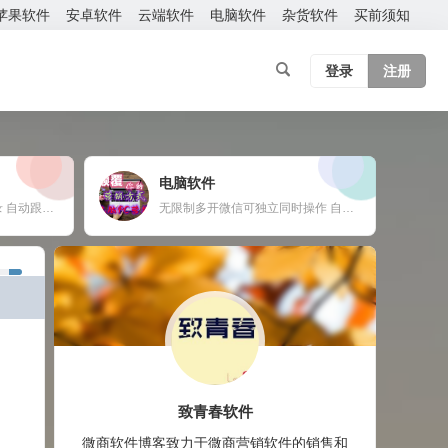
苹果软件
安卓软件
云端软件
电脑软件
杂货软件
买前须知
登录
注册
电脑软件
云端转发软件 官方微信登录 自动跟随 24小时在线抢红包 自动收款 使用须知：您需要有两部手机或者一部手机一台电脑
无限制多开微信可独立同时操作 自动换群一键拉群 支持多群同时爆粉自动换群拉群 免打扰检测僵尸粉僵尸群自动退出 定时群发支持推送名片链接公众号 支持导入手机号添加 修复加群好友功能，无限制添加 新增自动换群自动进群 自动收款自动语音提示 自动通过好友申请
致青春软件
微商软件博客致力于微商营销软件的销售和