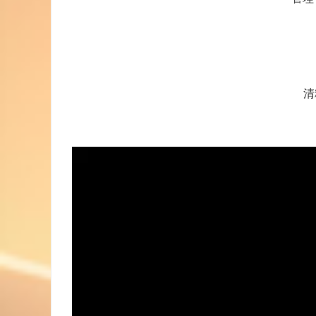
清
视
频
播
放
器