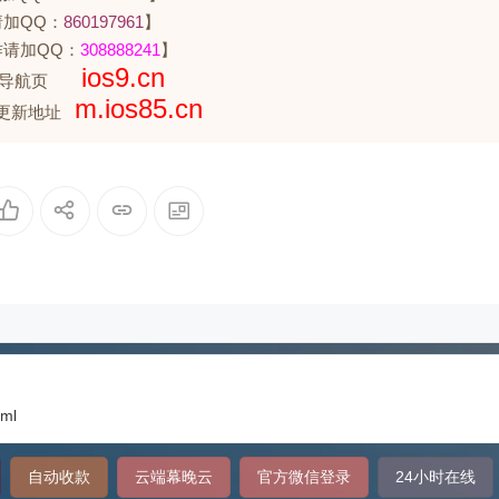
请加QQ：
860197961
】
作请加QQ：
308888241
】
ios9.cn
点导航页
m.ios85.cn
试更新地址
tml
自动收款
云端幕晚云
官方微信登录
24小时在线