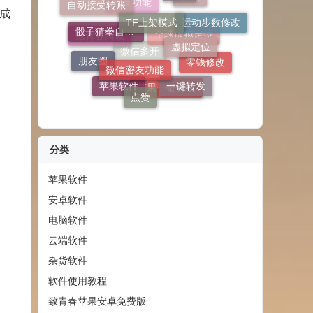
骰子猜拳自定义
自动回复
虚拟定位
成
自动接受转账
运动步数修改
微信密友功能
密友
朋友圈
密友功能
一键转发
致青春商城
点赞
零钱修改
全球虚拟定位
苹果软件
微信多开
苹果一键转发
分类
苹果软件
安卓软件
电脑软件
云端软件
杂货软件
软件使用教程
致青春苹果安卓免费版