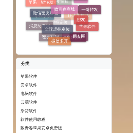
密友
点赞
全球虚拟定位
苹果一键转发
一键转发
评论
消息防撤回
朋友圈
自动接受转账
微信多开
零钱修改
苹果软件
TF上架模式
密友功能
虚拟定位
运动步数修改
分类
苹果软件
安卓软件
电脑软件
云端软件
杂货软件
软件使用教程
致青春苹果安卓免费版