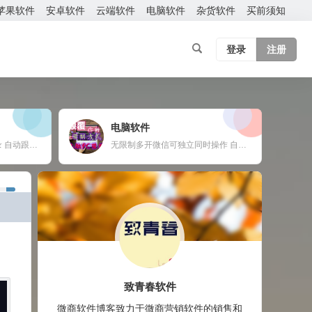
苹果软件
安卓软件
云端软件
电脑软件
杂货软件
买前须知
登录
注册
电脑软件
云端转发软件 官方微信登录 自动跟随 24小时在线抢红包 自动收款 使用须知：您需要有两部手机或者一部手机一台电脑
无限制多开微信可独立同时操作 自动换群一键拉群 支持多群同时爆粉自动换群拉群 免打扰检测僵尸粉僵尸群自动退出 定时群发支持推送名片链接公众号 支持导入手机号添加 修复加群好友功能，无限制添加 新增自动换群自动进群 自动收款自动语音提示 自动通过好友申请
致青春软件
微商软件博客致力于微商营销软件的销售和