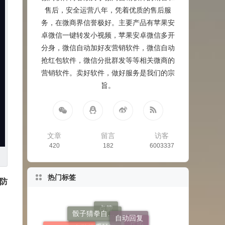
售后，安全运营八年，凭着优质的售后服
务，在微商界信誉极好。主要产品有苹果安
卓微信一键转发小视频，苹果安卓微信多开
分身，微信自动加好友营销软件，微信自动
抢红包软件，微信分批群发等等相关微商的
营销软件。卖好软件，做好服务是我们的宗
旨。
文章
留言
访客
420
182
6003337
热门标签
防
致青春商城
骰子猜拳自定义
自动回复
微信密友功能