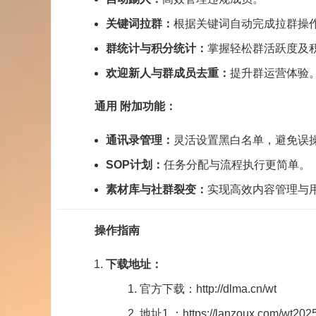
关键词拉群：
根据关键词自动完成拉群操
群统计与积分统计：
掌握轻松群活跃度及
欢迎新人
与群成员去重：
提升群运营体验
通用 附加功能：
通讯录管理
：
灵活设置黑白名单，避免误
SOP计划：
任务分配与流程执行更简单。
素材库与社群裂变：
实现高效内容管理与
操作指南
下载地址：
官方
下载：
http
:
//dlma.cn/wt
地址
1
：
https://lanzoux.com/wt202