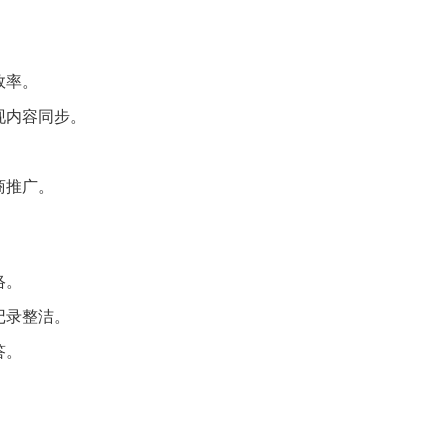
效率。
现内容同步。
。
商推广。
络。
记录整洁。
答。