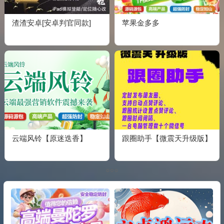
渣渣安卓[安卓判官同款]
苹果金多多
云端风铃【原迷迭香】
跟圈助手【微震天升级版】