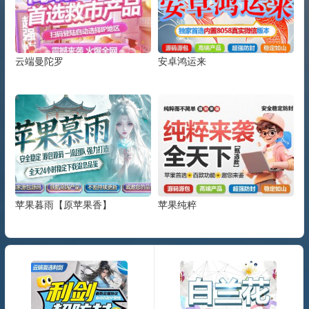
云端曼陀罗
安卓鸿运来
苹果暮雨【原苹果香】
苹果纯粹