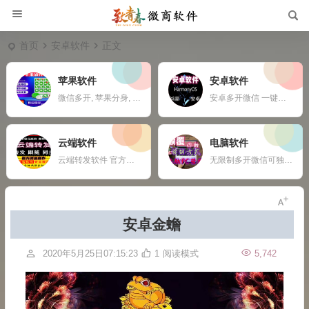
首页
安卓软件
正文
苹果软件
安卓软件
微信多开, 苹果分身, ios多开软件, 苹果一键转发,
安卓多开微信 一键转发 自动收款 钉钉定位打卡 任何APP多开定制
云端软件
电脑软件
云端转发软件 官方微信登录 自动跟随 24小时在线抢红包 自动收款 使用须知：您需要有两部手机或者一部手机一台电脑
无限制多开微信可独立同时操作 自动换群一键拉群 支持多群同时爆粉自动换群拉群 免打扰检测僵尸粉僵尸群自动退出 定时群发支持推送名片链接公众号 支持导入手机号添加 修复加群好友功能，无限制添加 新增自动换群自动进群 自动收款自动语音提示 自动通过好友申请
安卓金蟾
2020年5月25日07:15:23
1
阅读模式
5,742