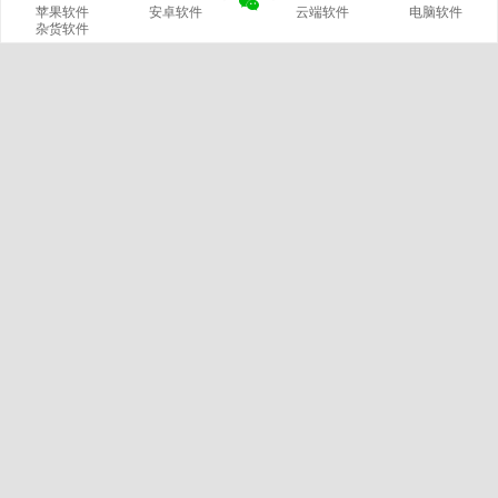
苹果软件
安卓软件
云端软件
电脑软件
杂货软件
网站概况
站长
文章
分类
420
14
标签
留言
2799
229
链接
浏览
微信公众号
3
5992381
我的微信
官方微博