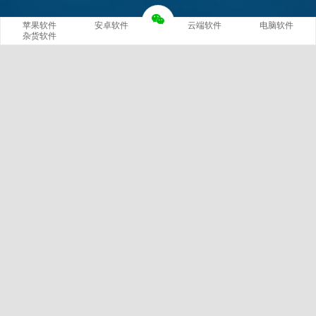
苹果软件
安卓软件
云端软件
电脑软件
杂货软件
网站概况
站长
文章
分类
420
14
标签
留言
2799
229