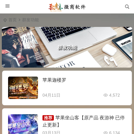
首页
群发功能
群发功能
苹果迦楼罗
04月11日
4,572
苹果坐山客【原产品 夜游神 已停
推荐
止更新】
03月13日
6,134