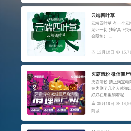
云端四叶草
云端四叶草 有一个云
见证一切 独家真正突
云端四叶草
会限制） ...
12月18日
15,7
灭霸清粉 微信僵尸
灭霸清粉 禁止淘宝电
在为删了几个人就弹出
灭霸清粉 微信僵尸粉清理
好好在那里躺着呢...
09月19日
14,9
商城