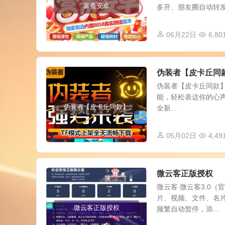
富贵安卓
多开、朋友圈自动转发、
06月22日
6,80
伪装者【皮卡丘同
伪装者【皮卡丘同款】
能，轻松表达你的心声
伪装者【皮卡丘同款】
全新...
05月02日
4,49
微云客正版授权
微云客 微云客3.0
片、视频、文件、名
微云客正版授权
频繁自动暂停，添...