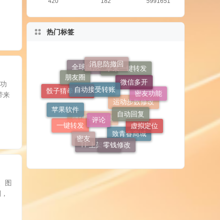
420
182
5991651
热门标签
消息防撤回
自动接受转账
微信多开
朋友圈
苹果一键转发
全球虚拟定位
包功
自动回复
带来
评论
密友功能
苹果软件
骰子猜拳自定义
点赞
虚拟定位
运动步数修改
密友
一键转发
零钱修改
微信密友功能
致青春商城
TF上架模式
、图
制，