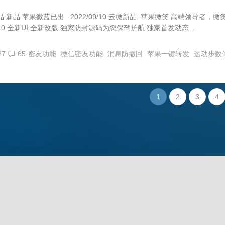
 新品 苹果微蓝已出 2022/09/10 云微新品: 苹果微笑 高端领导者，微
.10 全新UI 全新改版 独家防封源码为您保驾护航 独家首发动态...
27
65
密友功能
微信密友功能
消息防撤回
苹果一键转发
运动步数
1
2
3
4