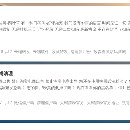
端叫-四叶草 有一种口碑叫-好评如潮 我们没有华丽的语言 时间见证一切 
破限制 无需挂机三天 记忆登录 无需二次扫码 最新协议 不存在封号（扫
16
2
云端转发
云端软件
收藏转发
清理僵尸粉
致青春激活码商城
粉清理
商出售 禁止淘宝电商出售 禁止淘宝电商出售 您还在使用拉黑式清粉么？ 
频繁发愁吗？ 您的僵尸粉真的删掉了吗？ 现在看看你的黑名单， 僵尸
61
2
微信僵尸粉
清理僵尸粉
灭霸清粉官方
灭霸清粉官方地址
致青