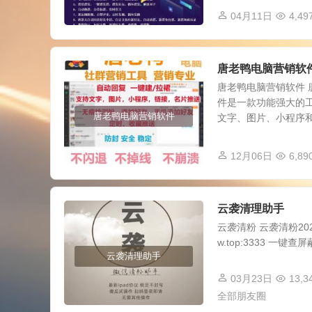
04月11日
4,49
唐老鸭电脑营销软
唐老鸭电脑营销软件 
件是一款功能强大的
唐老鸭电脑营销软件
文字、图片、小程序和链
12月06日
6,89
云袭清理助手
云袭清粉 云袭清粉20
w.top:3333 一键查
云袭清理助手
03月23日
13,3
全部朋友圈