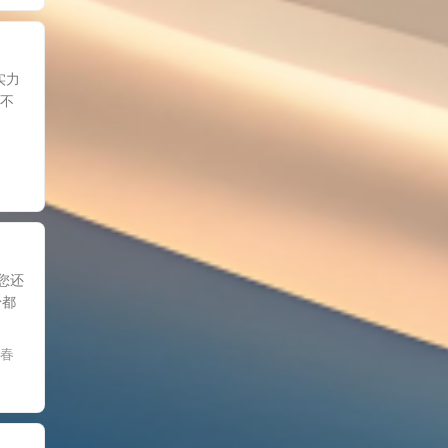
实力
码不
您还
粉都
春