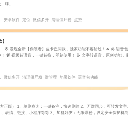
聊...
1
安卓软件
定位
微信多开
清理僵尸粉
点赞
款】
 🌟 发现全新【伪装者】皮卡丘同款，独家功能不容错过！🔥 🎤 语音
！ 📹 视频转语音，一键转换，即刻使用！ 📝 文字转语音，原创功能，
1
微信多开
清理僵尸粉
群管理
苹果软件
语音包功能
（官方正版） 1、单删查询：一键备注，快速删除 2、万群同步：可转发文字
片、表情、链接、小程序等等 3、加群好友：无限爆粉，设定安全保护机