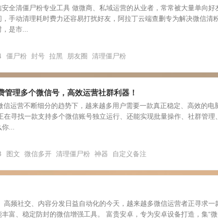
信安全清僵尸粉专业工具 做微商、私域运营的从业者，常常被大量单向好
间，手动清理耗时费力还容易打扰好友，阿拉丁云端查删专为解决微信清
是市...
4
僵尸粉
封号
拉黑
朋友圈
清理僵尸粉
免费管理多个微信号，高效运营社群利器！
前微信运营不断细分的趋势下，越来越多用户需要一款真正稳定、高效的电
你正在寻找一款支持多个微信账号独立运行、还能实现批量操作、社群管理
...
3
图文
微信多开
清理僵尸粉
神器
自定义备注
营、高频社交、内容分发日益自动化的今天，越来越多微信运营者正寻求一
丰富、稳定防封的微信增强工具。 富贵安卓，专为安卓设备打造，集“微