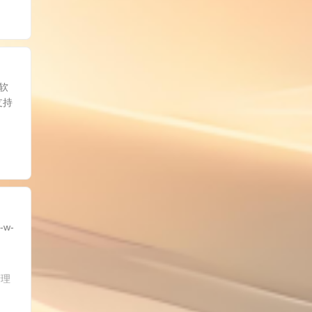
软
支持
w-
清理