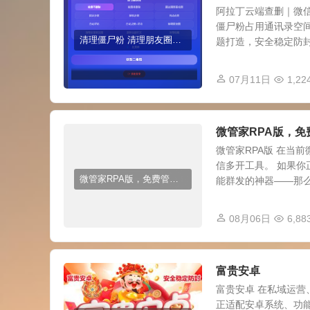
阿拉丁云端查删｜微
僵尸粉占用通讯录空
清理僵尸粉 清理朋友圈神器
题打造，安全稳定防封，
07月11日
1,22
微管家RPA版，
微管家RPA版 在当
信多开工具。 如果
微管家RPA版，免费管理多个微信号，高效运营社群利器！
能群发的神器——那么你
08月06日
6,88
富贵安卓
富贵安卓 在私域运
正适配安卓系统、功能