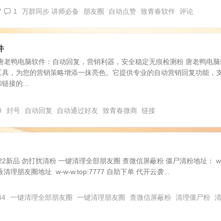
7
1
万群同步 讲师必备
朋友圈
自动点赞
致青春软件
评论
件
唐老鸭电脑软件：自动回复，营销利器，安全稳定无痕检测粉 唐老鸭电脑
工具，为您的营销策略增添一抹亮色。它提供专业的自动营销回复功能，
接的...
0
封号
自动回复
自动通过好友
致青春微商
链接
22新品 勿打扰清粉 一键清理全部朋友圈 查微信屏蔽粉 僵尸清粉地址： w-
屏蔽清理朋友圈地址 w-w-w.top:7777 自助下单 代开云袭...
44
一键清理全部朋友圈
一键清理朋友圈
查微信屏蔽粉
清理僵尸粉