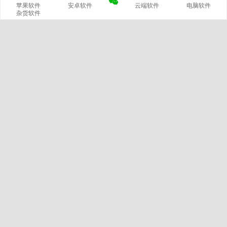
苹果软件
安卓软件
云端软件
电脑软件
杂货软件
网站概况
站长
文章
分类
420
14
标签
留言
2799
229
链接
浏览
微信公众号
3
6007405
我的微信
官方微博