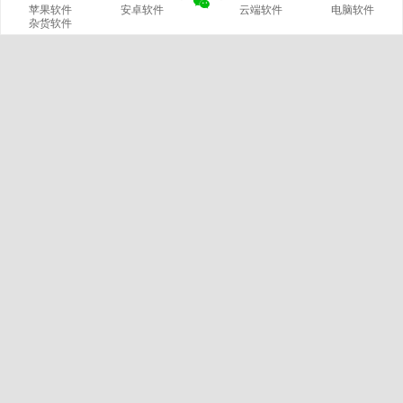
苹果软件
安卓软件
云端软件
电脑软件
杂货软件
网站概况
站长
文章
分类
420
14
标签
留言
2799
229
链接
浏览
微信公众号
3
5999457
我的微信
官方微博