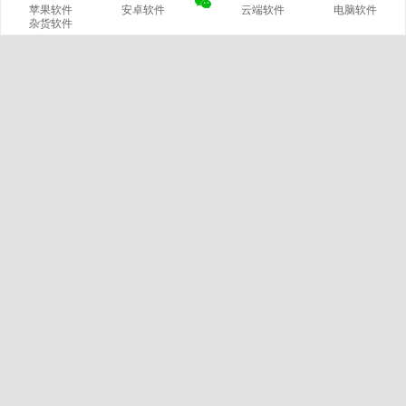
苹果软件
安卓软件
云端软件
电脑软件
杂货软件
网站概况
站长
文章
分类
420
14
标签
留言
2799
229
链接
浏览
微信公众号
3
6000367
我的微信
官方微博