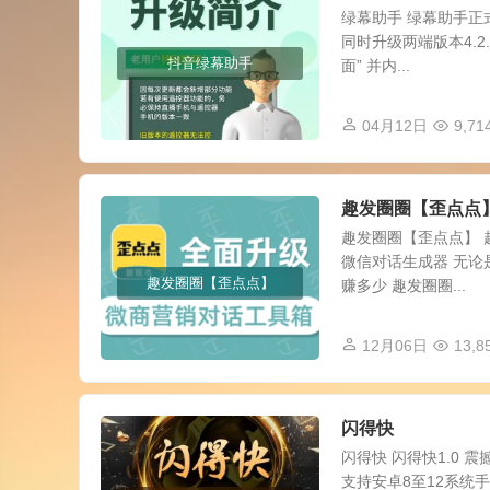
绿幕助手 绿幕助手正
同时升级两端版本4.2
抖音绿幕助手
面” 并内...
04月12日
9,71
趣发圈圈【歪点点
趣发圈圈【歪点点】 
微信对话生成器 无论
趣发圈圈【歪点点】
赚多少 趣发圈圈...
12月06日
13,8
闪得快
闪得快 闪得快1.0
支持安卓8至12系统手机 