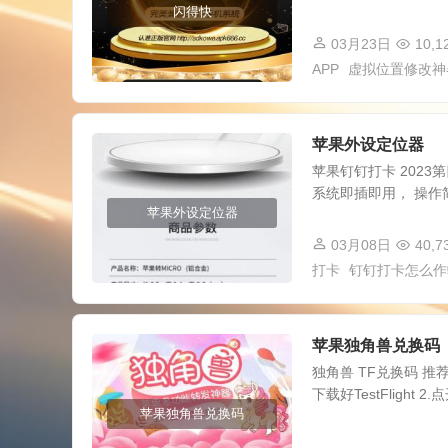
闪得快
03月23日
10,1
APP
虚拟位置修改神
苹果外设定位器
苹果钉钉打卡 2023
系统即插即用， 操作简单
苹果外设定位器
03月08日
40,7
打卡
钉钉打卡怎么作
苹果独角兽兑换码
独角兽 TF兑换码 推
下载好TestFligh
苹果独角兽兑换码