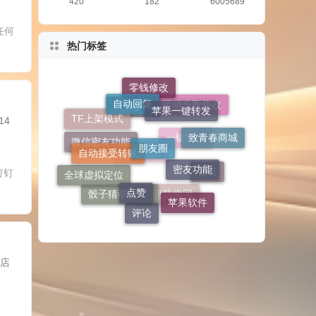
420
182
6005689
任何
热门标签
自动回复
零钱修改
苹果一键转发
运动步数修改
TF上架模式
朋友圈
14
微信多开
自动接受转账
致青春商城
密友功能
微信密友功能
一键转发
点赞
全球虚拟定位
钉钉
密友
虚拟定位
苹果软件
评论
骰子猜拳自定义
消息防撤回
商店