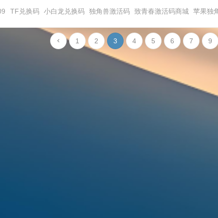
09
TF兑换码
小白龙兑换码
独角兽激活码
致青春激活码商城
苹果独
1
2
3
4
5
6
7
9