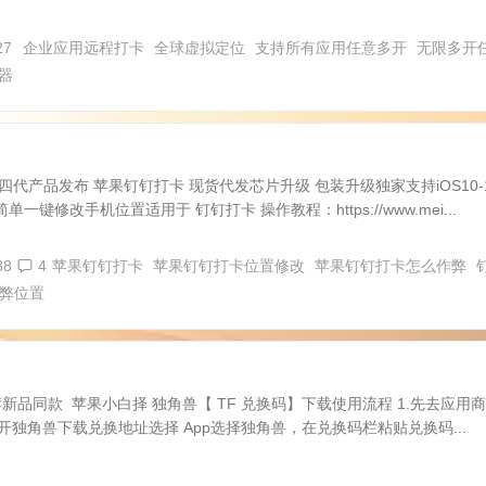
27
企业应用远程打卡
全球虚拟定位
支持所有应用任意多开
无限多开
器
第四代产品发布 苹果钉钉打卡 现货代发芯片升级 包装升级独家支持iOS10-
一键修改手机位置适用于 钉钉打卡 操作教程：https://www.mei...
38
4
苹果钉钉打卡
苹果钉钉打卡位置修改
苹果钉钉打卡怎么作弊
弊位置
荐新品同款 苹果小白择 独角兽【 TF 兑换码】下载使用流程 1.先去应用
t 2.点开独角兽下载兑换地址选择 App选择独角兽，在兑换码栏粘贴兑换码...