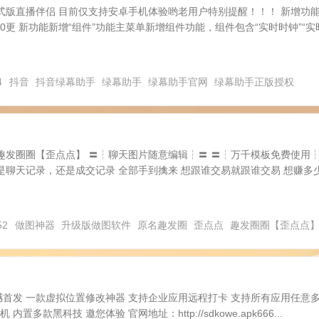
式版直播伴侣 目前仅支持安卓手机体验哟老用户特别提醒！！！ 新增功
.0更 新功能新增“组件”功能主菜单新增组件功能，组件包含“实时时钟”“实
4
抖音
抖音绿幕助手
绿幕助手
绿幕助手官网
绿幕助手正版授权
】
趣发圈圈【歪点点】 〓┆聊天图片随意编辑┆〓 〓┆万千模板免费使用
是聊天记录，还是成交记录 全部手到擒来 想跟谁交易就跟谁交易 想赚多
52
做图神器
升级版做图软件
原名趣发圈
歪点点
趣发圈圈【歪点点
 震撼首发 一款虚拟位置修改神器 支持企业应用远程打卡 支持所有应用任意
内置多款黑科技 邀您体验 官网地址：http://sdkowe.apk666...